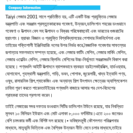
Taiyi লেজার 2001 সালে প্রতিষ্ঠিত হয়, এটি একটি উচ্চ প্রযুক্তির লেজার
যন্ত্রপাতি এবং সরঞ্জাম প্রস্তুতকারকের গবেষণা, উন্নয়ন,ডালিংশান শহরের ডংগুয়ানে
গবেষণা ও উত্পাদন বেস সহ উত্পাদন ও বিক্রয় পরিষেবাহুবেই এবং ভারতের গুজরাটের
হুয়াংগাং। হুয়াঝং বিজ্ঞান ও প্রযুক্তি বিশ্ববিদ্যালয়ের পেশাদার দিকনির্দেশনা এবং
তাইয়ের শক্তিশালী ইঞ্জিনিয়ারিং দলের উপর নির্ভর করে,বৈজ্ঞানিক গবেষণার সাফল্যের
রূপান্তর সফলভাবে সম্পন্ন হয়েছে, এবং লেজার কাটিং মেশিন, লেজার মার্কিং মেশিন,
লেজার ওয়েল্ডিং মেশিন, লেজার ক্লিনিং মেশিনের উচ্চ-নির্ভুলতা সরঞ্জামগুলি বিকাশ করা
হয়েছে। পণ্যগুলি আইটি উত্পাদনে ব্যাপকভাবে ব্যবহৃত হয়ইলেকট্রনিক্স, হার্ডওয়্যার,
যোগাযোগ, গৃহস্থালী যন্ত্রপাতি, গাড়ি, ভবন, পোশাক, জুয়েলারী, খাদ্য ইত্যাদি পণ্য,
ওষুধ, রাসায়নিক শিল্প,প্যাকেজিং এবং অন্যান্য শিল্প উৎপাদন ক্ষেত্রের অ্যাপ্লিকেশন
চাহিদা পূরণ করতে পারেনতাইইয়ের পণ্যগুলি বাজারে আসার পর দেশ-বিদেশের
গ্রাহকরা তাদের প্রশংসা করেন।
তাইই লেজারের সদর দফতর ডংগুয়ান সিটির ডালিংশান টাউনে রয়েছে, যার নিবন্ধিত
মূলধন ১০ মিলিয়ন ইউয়ান এবং মোট এলাকা ৮,০০০ বর্গমিটার।এতে ২০০ জনেরও
বেশি চমৎকার কর্মী এবং বিশিষ্ট দল রয়েছে।• ভবিষ্যৎমুখী কৌশলগত পরিকল্পনার
মাধ্যমে, মাতৃভূমি ভিত্তিক এবং বৈশ্বিক উন্নয়ন নীতি মেনে চলার মাধ্যমে,তাইয়ে