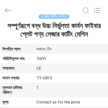
Taiyi
Laser
Technology
Company
Limited.
লেজার কাটার মেশিন
All
Rights
Reserved.
সম্পূর্ণরূপে বন্ধ উচ্চ নির্ভুলতা কার্বন ফাইবার
বাড়ি
প্লেট পণ্য লেজার কাটিং মেশিন
পণ্য
উৎপত্তি স্থল:
গুয়াংডং, চীন
ভিডিও
পরিচিতিমুলক নাম:
TAIYI
সাক্ষ্যদান:
CE
আমাদের
মডেল নম্বার:
TY-G813
সম্পর্কে
ন্যূনতম চাহিদার
1
পরিমাণ:
কারখানা
মূল্য:
Contact us for the price
ভ্রমণ