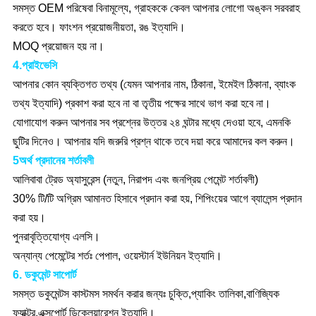
সমস্ত OEM পরিষেবা বিনামূল্যে, গ্রাহককে কেবল আপনার লোগো অঙ্কন সরবরাহ
করতে হবে। ফাংশন প্রয়োজনীয়তা, রঙ ইত্যাদি।
MOQ প্রয়োজন হয় না।
4.প্রাইভেসি
আপনার কোন ব্যক্তিগত তথ্য (যেমন আপনার নাম, ঠিকানা, ইমেইল ঠিকানা, ব্যাংক
তথ্য ইত্যাদি) প্রকাশ করা হবে না বা তৃতীয় পক্ষের সাথে ভাগ করা হবে না।
যোগাযোগ করুন আপনার সব প্রশ্নের উত্তর ২৪ ঘন্টার মধ্যে দেওয়া হবে, এমনকি
ছুটির দিনেও। আপনার যদি জরুরি প্রশ্ন থাকে তবে দয়া করে আমাদের কল করুন।
5অর্থ প্রদানের শর্তাবলী
আলিবাবা ট্রেড অ্যাসুরেন্স (নতুন, নিরাপদ এবং জনপ্রিয় পেমেন্ট শর্তাবলী)
30% টি/টি অগ্রিম আমানত হিসাবে প্রদান করা হয়, শিপিংয়ের আগে ব্যালেন্স প্রদান
করা হয়।
পুনরাবৃত্তিযোগ্য এলসি।
অন্যান্য পেমেন্টের শর্তঃ পেপাল, ওয়েস্টার্ন ইউনিয়ন ইত্যাদি।
6. ডকুমেন্ট সাপোর্ট
সমস্ত ডকুমেন্টস কাস্টমস সমর্থন করার জন্যঃ চুক্তি,প্যাকিং তালিকা,বাণিজ্যিক
ফ্যাক্টর,এক্সপোর্ট ডিক্লেয়ারেশন ইত্যাদি।