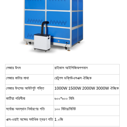
লেজার উৎস
রাইকাস আইপিজি
অপশনাল
লেজার কাটার মাথা
রেটুলস ডব্লিউএসএক্স ঐচ্ছিক
লেজার উৎসের আউটপুট শক্তি
1000W 1500W 2000W 3000W ঐচ্ছিক
কাটিয়া পরিসীমা
৬০০*৬০০ মিমি
সর্বোচ্চ অবস্থান নির্ধারণের গতি
১০০ মিটার/মিনিট
এক্স-ওয়াই অক্ষের সর্বাধিক ত্বরণ গতি
1.০জি