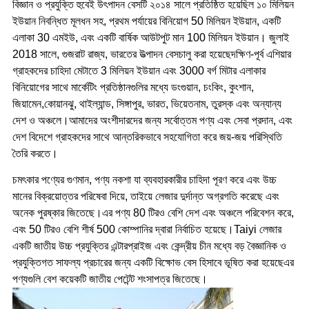
বিজ্ঞান ও প্রযুক্তি হুবেই উৎপাদন বেসটি ২০১৪ সালে প্রতিষ্ঠিত হয়েছিল ১০ মিলিয়ন
ইউয়ান নিবন্ধিত মূলধন সহ, প্রথম পর্যায়ের বিনিয়োগ 50 মিলিয়ন ইউয়ান, একটি
এলাকা 30 এমইউ, এবং একটি বার্ষিক আউটপুট মান 100 মিলিয়ন ইউয়ান। জুলাই
2018 সালে, গুজরাট রাজ্য, ভারতের উত্পাদন বেসচালু করা হয়েছেদক্ষিণ-পূর্ব এশিয়ার
গ্রাহকদের চাহিদা মেটাতে 3 মিলিয়ন ইউয়ান এবং 3000 বর্গ মিটার এলাকার
বিনিয়োগের সাথে মার্কেটিং প্রতিষ্ঠানগুলির মধ্যে ডংগুয়ান, চংকিং, কুংশান,
জিয়ামেন,কোয়ানঝু, থাইল্যান্ড, সিঙ্গাপুর, ভারত, ভিয়েতনাম, তুরস্ক এবং অন্যান্য
দেশ ও অঞ্চলে।আমাদের অংশীদারদের জন্য সর্বোত্তম পণ্য এবং সেবা প্রদান, এবং
দেশ বিদেশে গ্রাহকদের সাথে আন্তরিকভাবে সহযোগিতা করে জয়-জয় পরিস্থিতি
তৈরি করতে।
চমৎকার পণ্যের গুণমান, পণ্য নকশা যা ব্যবহারকারীর চাহিদা পূরণ করে এবং উচ্চ
মানের বিক্রয়োত্তর পরিষেবা দিয়ে, তাইয়ে লেজার দুর্দান্ত অগ্রগতি করেছে এবং
অনেক পুরষ্কার জিতেছে।এর পণ্য 80 টিরও বেশি দেশ এবং অঞ্চলে পরিবেশন করে,
এবং 50 টিরও বেশি শীর্ষ 500 কোম্পানির দ্বারা নির্বাচিত হয়েছে।Taiyi লেজার
একটি জাতীয় উচ্চ প্রযুক্তির এন্টারপ্রাইজ এবং কেন্দ্রীয় চীন মধ্যে বড় বৈজ্ঞানিক ও
প্রযুক্তিগত সাফল্য প্রচারের জন্য একটি বিক্ষোভ বেস হিসাবে ভূষিত করা হয়েছেএর
পণ্যগুলি বেশ কয়েকটি জাতীয় পেটেন্ট শংসাপত্র জিতেছে।