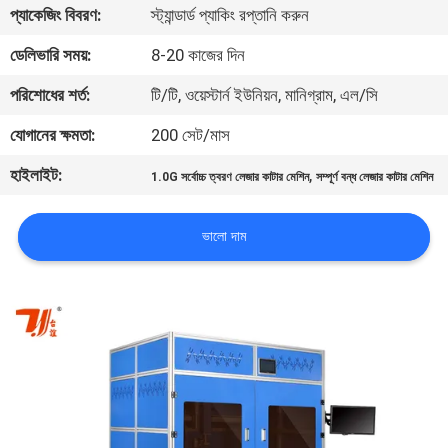
প্যাকেজিং বিবরণ:
স্ট্যান্ডার্ড প্যাকিং রপ্তানি করুন
যোগাযোগ
ডেলিভারি সময়:
8-20 কাজের দিন
করুন
পরিশোধের শর্ত:
টি/টি, ওয়েস্টার্ন ইউনিয়ন, মানিগ্রাম, এল/সি
যোগানের ক্ষমতা:
200 সেট/মাস
খবর
হাইলাইট:
,
1.0G সর্বোচ্চ ত্বরণ লেজার কাটার মেশিন
সম্পূর্ণ বন্ধ লেজার কাটার মেশিন
সমাধান
ভালো দাম
সাইট
ম্যাপ
PRIVACY
POLICY