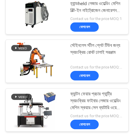
হ্যান্ডheld লেজার ওয়েল্ডিং মেশিন
বিল্ট-ইন নাইট্রোজেন জেনারেশন
9
সিস্টেম সহ
Contact us for the price MOQ:1
রান্নাঘর বাথরুমের জন্য
যোগাযোগ
লেজার মেশিন
স্টেইনলেস স্টীল প্লেট টিউব জন্য
স্বয়ংক্রিয় রোবট ঢালাই সরঞ্জাম
Contact us for the price MOQ:1 সেট
যোগাযোগ
14
ক্যান্টন ফেয়ার প্রচার গ্যান্ট্রি
গয়না লেজার মেশিন
স্বয়ংক্রিয় ফাইবার লেজার ওয়েল্ডিং
মেশিন স্কয়ার সেল ব্যাটারি ওয়েল্ডিং
জন্য
Contact us for the price MOQ:1 সেট
যোগাযোগ