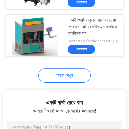
যোগাযোগ
6
হার্ডওয়্যার লেজার মেশিন
এআই ওয়াটার-কুলড সার্ভার বেলোস
লেজার ওয়েল্ডিং মেশিন এনক্লোজড
ক্যাবিনেট সহ
Contact us for the price MOQ:1
যোগাযোগ
2
আরো দেখুন
শিল্প লেজার মেশিন
একটি বার্তা রেখে যান
আমরা শীঘ্রই আপনাকে আবার কল করব!
78