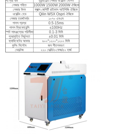
পণ্যের নাম
হ্যান্ডহেল্ড লেজার ওয়েল্ডিং মেশিন
লেজার শক্তি
1000W 1500W 2000W ঐচ্ছিক
লেজার উৎস
ম্যাক্স জেপিটি রাইকাস আইপিজি ঐচ্ছিক
ওয়েল্ডিং হেড
Qilin WSX Ospri ঐচ্ছিক
লেজার তরঙ্গদৈর্ঘ্য
১০৭০ এনএম
পালস প্রস্থ
0.5-15ms
পালস ফ্রিকোয়েন্সি
≤100Hz
স্পট সামঞ্জস্যের পরিসীমা
0.1-3 মিমি
পুনরাবৃত্তি নির্ভুলতা
±0.01 মিমি
ক্যাবিনেটের আকার
৬০০*১২০০*১২০০ মিমি
কুলিং সিস্টেম
জল শীতলকরণ
ভোল্টেজ
২২০ ভোল্ট/৩-ফেজ/৫০ হার্জ