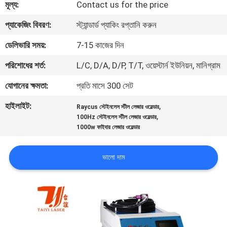
মূল্য:
Contact us for the price
যোগাযোগ
প্যাকেজিং বিবরণ:
স্ট্যান্ডার্ড প্যাকিং রপ্তানি করুন
করুন
ডেলিভারি সময়:
7-15 কাজের দিন
পরিশোধের শর্ত:
L/C, D/A, D/P, T/T, ওয়েস্টার্ন ইউনিয়ন, মানিগ্রাম
খবর
যোগানের ক্ষমতা:
প্রতি মাসে 300 সেট
হাইলাইট:
,
সমাধান
Raycus স্টেইনলেস স্টীল লেজার ওয়েল্ডার
,
100Hz স্টেইনলেস স্টীল লেজার ওয়েল্ডার
1000w ফাইবার লেজার ওয়েল্ডার
সাইট
ম্যাপ
ভালো দাম
PRIVACY
POLICY