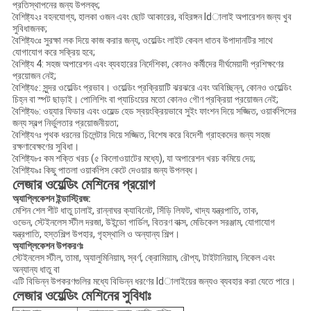
প্রতিস্থাপনের জন্য উপলব্ধ;
বৈশিষ্ট্য২ঃ বহনযোগ্য, হালকা ওজন এবং ছোট আকারের, বহিরঙ্গন ldালাই অপারেশন জন্য খুব
সুবিধাজনক;
বৈশিষ্ট্য৩ঃ সুরক্ষা লক দিয়ে কাজ করার জন্য, ওয়েল্ডিং লাইট কেবল ধাতব উপাদানটির সাথে
যোগাযোগ করে সক্রিয় হবে;
বৈশিষ্ট্য 4: সহজ অপারেশন এবং ব্যবহারের নির্দেশিকা, কোনও কর্মীদের দীর্ঘমেয়াদী প্রশিক্ষণের
প্রয়োজন নেই;
বৈশিষ্ট্য৫: সুন্দর ওয়েল্ডিং প্রভাব। ওয়েল্ডিং প্রক্রিয়াটি ঝরঝরে এবং অবিচ্ছিন্ন, কোনও ওয়েল্ডিং
চিহ্ন বা স্পট ছাড়াই। পোলিশিং বা প্যাচিংয়ের মতো কোনও গৌণ প্রক্রিয়া প্রয়োজন নেই;
বৈশিষ্ট্য৬: ওয়্যার ফিডার এবং ওয়েল্ড হেড স্বয়ংক্রিয়ভাবে সুইং ফাংশন দিয়ে সজ্জিত, ওয়ার্কপিসের
জন্য স্বল্প নির্ভুলতার প্রয়োজনীয়তা;
বৈশিষ্ট্য৭ঃ পৃথক ধরনের চিলেন্টার দিয়ে সজ্জিত, বিশেষ করে বিদেশী গ্রাহকদের জন্য সহজ
রক্ষণাবেক্ষণের সুবিধা।
বৈশিষ্ট্য৮ঃ কম শক্তি খরচ (৫ কিলোওয়াটের মধ্যে), যা অপারেশন খরচ কমিয়ে দেয়;
বৈশিষ্ট্য৯ঃ কিছু পাতলা ওয়ার্কপিস কেটে দেওয়ার জন্য উপলব্ধ।
লেজার ওয়েল্ডিং মেশিনের প্রয়োগ
অ্যাপ্লিকেশন ইন্ডাস্ট্রিজ:
মেশিন শেল শীট ধাতু ঢালাই, রান্নাঘর ক্যাবিনেট, সিঁড়ি লিফট, খাদ্য যন্ত্রপাতি, তাক,
ওভেন, স্টেইনলেস স্টীল দরজা, উইন্ডো গার্ডিল, বিতরণ বাক্স, মেডিকেল সরঞ্জাম, যোগাযোগ
যন্ত্রপাতি, হস্তশিল্প উপহার, গৃহস্থালি ও অন্যান্য শিল্প।
অ্যাপ্লিকেশন উপকরণঃ
স্টেইনলেস স্টীল, তামা, অ্যালুমিনিয়াম, স্বর্ণ, ক্রোমিয়াম, রৌপ্য, টাইটানিয়াম, নিকেল এবং
অন্যান্য ধাতু বা
এটি বিভিন্ন উপকরণগুলির মধ্যে বিভিন্ন ধরণের ldালাইয়ের জন্যও ব্যবহার করা যেতে পারে।
লেজার ওয়েল্ডিং মেশিনের সুবিধাঃ