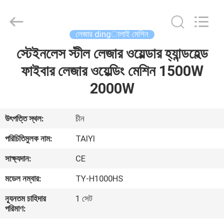
Taiyi
Laser
Technology
Company
Limited.
লেজার dingালাই মেশিন
All
Rights
Reserved.
স্টেইনলেস স্টীল লেজার ওয়েল্ডার হ্যান্ডহেল্ড
বাড়ি
ফাইবার লেজার ওয়েল্ডিং মেশিন 1500W
পণ্য
2000W
ভিডিও
উৎপত্তি স্থল:
চীন
পরিচিতিমুলক নাম:
TAIYI
আমাদের
সাক্ষ্যদান:
CE
সম্পর্কে
মডেল নম্বার:
TY-H1000HS
কারখানা
ন্যূনতম চাহিদার
1 সেট
পরিমাণ:
ভ্রমণ