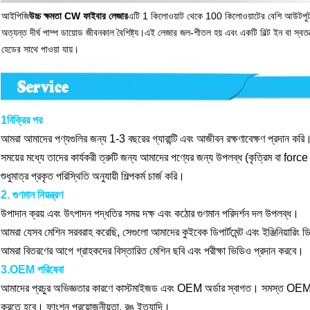
আইপিজি
উচ্চ ক্ষমতা CW ফাইবার লেজার
এটি 1 কিলোওয়াট থেকে 100 কিলোওয়াটের বেশি আউটপুট পাওয
অত্যন্ত দীর্ঘ পাম্প ডায়োড জীবনকাল বৈশিষ্ট্য।এই লেজার জল-শীতল হয় এবং একটি বিল্ট ইন বা স্বতন
হেডের সাথে পাওয়া যায়।
1বিক্রির পর
আমরা আমাদের পণ্যগুলির জন্য 1-3 বছরের গ্যারান্টি এবং আজীবন রক্ষণাবেক্ষণ প্রদান করি।বি
সময়ের মধ্যে তাদের কার্যকরী ত্রুটি জন্য আমাদের পণ্যের জন্য উপলব্ধ (কৃত্রিম বা forc
শুধুমাত্র প্রকৃত পরিস্থিতি অনুযায়ী শিল্পকর্ম চার্জ করি।
2. গুণমান নিয়ন্ত্রণ
উপাদান ক্রয় এবং উৎপাদন পদ্ধতির সময় দক্ষ এবং কঠোর গুণমান পরিদর্শন দল উপলব্ধ।
আমরা যেসব মেশিন সরবরাহ করেছি, সেগুলো আমাদের কুইবেক ডিপার্টমেন্ট এবং ইঞ্জিনিয়ারিং 
আমরা বিতরণের আগে গ্রাহকদের বিস্তারিত মেশিন ছবি এবং পরীক্ষা ভিডিও প্রদান করবে।
3.OEM পরিষেবা
আমাদের প্রচুর অভিজ্ঞতার কারণে কাস্টমাইজড এবং OEM অর্ডার স্বাগত। সমস্ত OEM 
করতে হবে। ফাংশন প্রয়োজনীয়তা, রঙ ইত্যাদি।