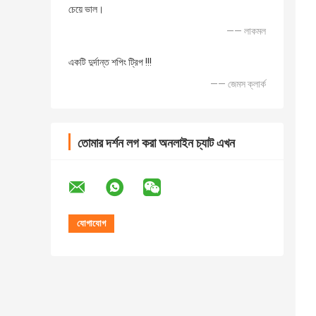
চেয়ে ভাল।
—— লাকমল
একটি দুর্দান্ত শপিং ট্রিপ !!!
—— জেমস ক্লার্ক
তোমার দর্শন লগ করা অনলাইন চ্যাট এখন