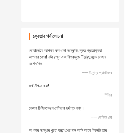
ক্রেতার পর্যালোচনা
কোয়ালিটির আপনার কারখানা সংস্কৃতি, দ্রুত প্রতিক্রিয়া
আপনার কোর! এটা রাখুন এবং বিশ্বজুড়ে Taiyi ব্র্যান্ড লেজার
মেশিন দিন.
—— উপেন্দ্র প্যাটেলের
গুণ নিশ্চিত করা!
—— পিটার
লেজার চিহ্নিতকরণ মেশিনের দুর্দান্ত পণ্য।
—— ডেভিড চৌ
আপনার সংস্থার খুচরা যন্ত্রাংশের মান আমি আগে কিনেছি তার