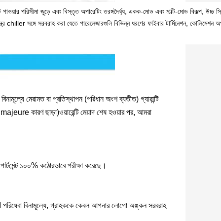
়ার পরিসীমা জুড়ে এবং বিস্তৃত অপারেটিং তরঙ্গদৈর্ঘ্য, একক-মোড এবং মাল্টি-মোড বিকল্প, উচ্চ স
্ত্র chiller সঙ্গে সরবরাহ করা যেতে পারেলেজারগুলি বিভিন্ন ধরণের ফাইবার টার্মিনেশন, কোলিমেশন অপ
নামূল্যে মেরামত বা প্রতিস্থাপন (পরিধান অংশ ব্যতীত) গ্যারান্টি
e majeure কারণ ছাড়া)ওয়ারেন্টি মেয়াদ শেষ হওয়ার পর, আমরা
ডিপার্টমেন্ট ১০০% কঠোরভাবে পরীক্ষা করেছে।
পরিষেবা বিনামূল্যে, গ্রাহককে কেবল আপনার লোগো অঙ্কন সরবরাহ