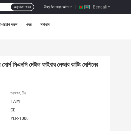
উদ্ধৃতির জন্য আবেদন
|
Bengali
অনুসন্ধান করুন
োগাযোগ করুন
খবর
সমাধান
্স সিএনসি মেটাল ফাইবার লেজার কাটিং মেশিনের
গুয়াংডং, চীন
TAIYI
CE
YLR-1000