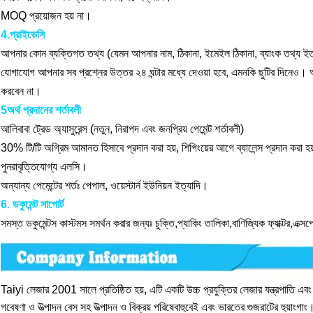
MOQ প্রয়োজন হয় না।
4.প্রাইভেসি
আপনার কোন ব্যক্তিগত তথ্য (যেমন আপনার নাম, ঠিকানা, ইমেইল ঠিকানা, ব্যাংক তথ্য ইত্যা
যোগাযোগ আপনার সব প্রশ্নের উত্তর ২৪ ঘন্টার মধ্যে দেওয়া হবে, এমনকি ছুটির দিনেও। 
করবেন না।
5অর্থ প্রদানের শর্তাবলী
আলিবাবা ট্রেড অ্যাসুরেন্স (নতুন, নিরাপদ এবং জনপ্রিয় পেমেন্ট শর্তাবলী)
30% টি/টি অগ্রিম আমানত হিসাবে প্রদান করা হয়, শিপিংয়ের আগে ব্যালেন্স প্রদান করা হ
পুনরাবৃত্তিযোগ্য এলসি।
অন্যান্য পেমেন্টের শর্তঃ পেপাল, ওয়েস্টার্ন ইউনিয়ন ইত্যাদি।
6. ডকুমেন্ট সাপোর্ট
সমস্ত ডকুমেন্টস কাস্টমস সমর্থন করার জন্যঃ চুক্তি,প্যাকিং তালিকা,বাণিজ্যিক ফ্যাক্টর,এক্সপ
Taiyi লেজার 2001 সালে প্রতিষ্ঠিত হয়, এটি একটি উচ্চ প্রযুক্তির লেজার যন্ত্রপাতি এবং
গবেষণা ও উত্পাদন বেস সহ উত্পাদন ও বিক্রয় পরিষেবাহুবেই এবং ভারতের গুজরাটের হুয়াংগাং। হ