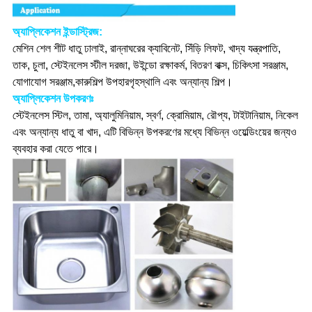
অ্যাপ্লিকেশন ইন্ডাস্ট্রিজ:
মেশিন শেল শীট ধাতু ঢালাই, রান্নাঘরের ক্যাবিনেট, সিঁড়ি লিফট, খাদ্য যন্ত্রপাতি,
তাক, চুলা, স্টেইনলেস স্টীল দরজা, উইন্ডো রক্ষাকর্ম, বিতরণ বাক্স, চিকিৎসা সরঞ্জাম,
যোগাযোগ সরঞ্জাম,কারুশিল্প উপহারগৃহস্থালি এবং অন্যান্য শিল্প।
অ্যাপ্লিকেশন উপকরণঃ
স্টেইনলেস স্টিল, তামা, অ্যালুমিনিয়াম, স্বর্ণ, ক্রোমিয়াম, রৌপ্য, টাইটানিয়াম, নিকেল
এবং অন্যান্য ধাতু বা খাদ, এটি বিভিন্ন উপকরণের মধ্যে বিভিন্ন ওয়েল্ডিংয়ের জন্যও
ব্যবহার করা যেতে পারে।