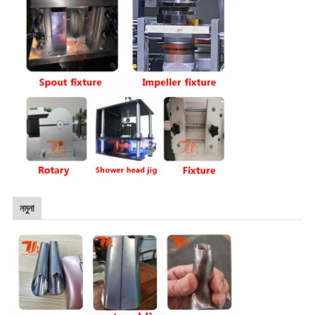
নমুনা