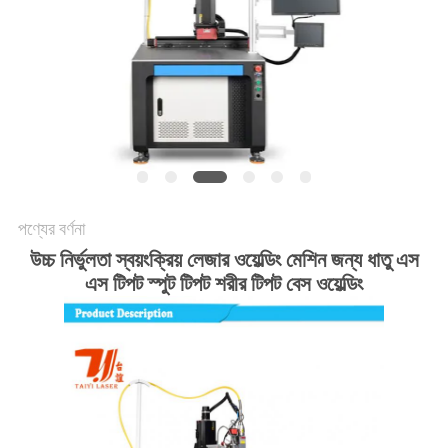
পণ্যের বর্ণনা
উচ্চ নির্ভুলতা স্বয়ংক্রিয় লেজার ওয়েল্ডিং মেশিন জন্য ধাতু এস
এস টিপট স্পুট টিপট শরীর টিপট বেস ওয়েল্ডিং