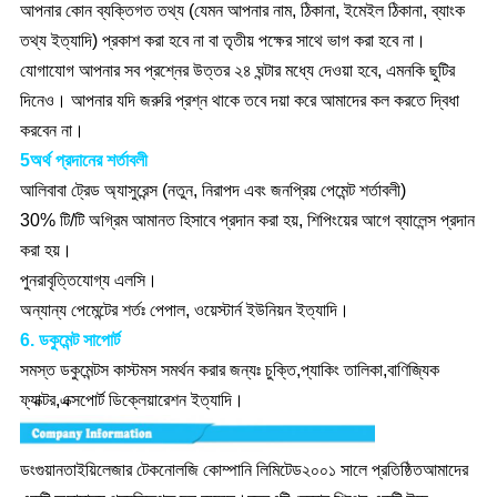
আপনার কোন ব্যক্তিগত তথ্য (যেমন আপনার নাম, ঠিকানা, ইমেইল ঠিকানা, ব্যাংক
তথ্য ইত্যাদি) প্রকাশ করা হবে না বা তৃতীয় পক্ষের সাথে ভাগ করা হবে না।
যোগাযোগ আপনার সব প্রশ্নের উত্তর ২৪ ঘন্টার মধ্যে দেওয়া হবে, এমনকি ছুটির
দিনেও। আপনার যদি জরুরি প্রশ্ন থাকে তবে দয়া করে আমাদের কল করতে দ্বিধা
করবেন না।
5অর্থ প্রদানের শর্তাবলী
আলিবাবা ট্রেড অ্যাসুরেন্স (নতুন, নিরাপদ এবং জনপ্রিয় পেমেন্ট শর্তাবলী)
30% টি/টি অগ্রিম আমানত হিসাবে প্রদান করা হয়, শিপিংয়ের আগে ব্যালেন্স প্রদান
করা হয়।
পুনরাবৃত্তিযোগ্য এলসি।
অন্যান্য পেমেন্টের শর্তঃ পেপাল, ওয়েস্টার্ন ইউনিয়ন ইত্যাদি।
6. ডকুমেন্ট সাপোর্ট
সমস্ত ডকুমেন্টস কাস্টমস সমর্থন করার জন্যঃ চুক্তি,প্যাকিং তালিকা,বাণিজ্যিক
ফ্যাক্টর,এক্সপোর্ট ডিক্লেয়ারেশন ইত্যাদি।
ডংগুয়ান
তাইয়ি
লেজার টেকনোলজি কোম্পানি লিমিটেড
২০০১ সালে প্রতিষ্ঠিত
আমাদের