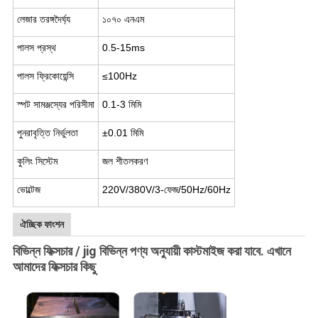
লেজার তরঙ্গদৈর্ঘ্য
১০৭০ এনএম
পালস প্রস্থ
0.5-15ms
পালস ফ্রিকোয়েন্সি
≤100Hz
স্পট সামঞ্জস্যের পরিসীমা
0.1-3 মিমি
পুনরাবৃত্তি নির্ভুলতা
±0.01 মিমি
কুলিং সিস্টেম
জল শীতলকরণ
ভোল্টেজ
220V/380V/3-ফেজ/50Hz/60Hz
ঐচ্ছিক ফাংশন
বিভিন্ন ফিক্সচার / jig বিভিন্ন পণ্য অনুযায়ী কাস্টমাইজ করা যাবে. এখানে
আমাদের ফিক্সচার কিছু