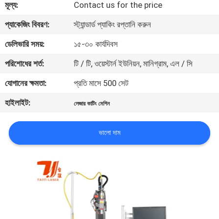
মূল্য:
Contact us for the price
যোগাযোগ
প্যাকেজিং বিবরণ:
স্ট্যান্ডার্ড প্যাকিং রপ্তানি করুন
করুন
ডেলিভারি সময়:
১৫-৩০ কার্যদিবস
পরিশোধের শর্ত:
টি / টি, ওয়েস্টার্ন ইউনিয়ন, মানিগ্রাম, এল / সি
খবর
যোগানের ক্ষমতা:
প্রতি মাসে 500 সেট
হাইলাইট:
সমাধান
লেজার কাটিং মেশিন
ভালো দাম
সাইট
ম্যাপ
PRIVACY
POLICY