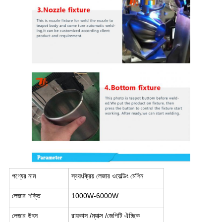
পণ্যের নাম
স্বয়ংক্রিয় লেজার ওয়েল্ডিং মেশিন
লেজার শক্তি
1000W-6000W
লেজার উৎস
রায়কাস /ম্যাক্স /জেপিটি ঐচ্ছিক