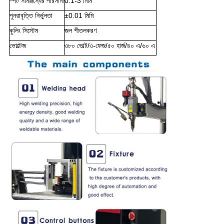
স্পট সামঞ্জস্যের পরিসীমা
0.1-3 মিমি
পুনরাবৃত্তি নির্ভুলতা
±0.01 মিমি
কুলিং সিস্টেম
জল শীতলকরণ
ভোল্টেজ
৩৮০ ভোল্ট/৩-ফেজ/৫০ হার্জ/৪০ এ/৬০ এ