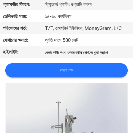
প্যাকেজিং বিবরণ:
স্ট্যান্ডার্ড প্যাকিং রপ্তানি করুন
যোগাযোগ
ডেলিভারি সময়:
১৫-৩০ কার্যদিবস
করুন
পরিশোধের শর্ত:
T/T, ওয়েস্টার্ন ইউনিয়ন, MoneyGram, L/C
যোগানের ক্ষমতা:
প্রতি মাসে 500 সেট
খবর
হাইলাইট:
,
লেজার কাটার অংশ
লেজার কাটিয়া মেশিনের খুচরা যন্ত্রাংশ
সমাধান
ভালো দাম
সাইট
ম্যাপ
PRIVACY
POLICY