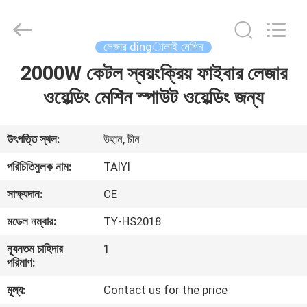
Taiyi
Laser
Technology
Company
Limited.
লেজার dingালাই মেশিন
All
Rights
Reserved.
2000W কেটল স্বয়ংক্রিয় ফাইবার লেজার
বাড়ি
ওয়েল্ডিং মেশিন স্পাউট ওয়েল্ডিং জন্য
পণ্য
উৎপত্তি স্থল:
উহান, চীন
ভিডিও
পরিচিতিমুলক নাম:
TAIYI
সাক্ষ্যদান:
CE
আমাদের
মডেল নম্বার:
TY-HS2018
সম্পর্কে
ন্যূনতম চাহিদার
1
পরিমাণ:
কারখানা
মূল্য:
Contact us for the price
ভ্রমণ