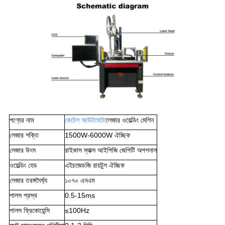
পণ্যের নাম
কেটেল আউ
টমেটো
লেজার ওয়েল্ডিং মেশিন
লেজার শক্তি
1500W-6000W ঐচ্ছিক
লেজার উৎস
রাইকাস ম্যাক্স আইপিজি জেপিটি অপশনাল
ওয়েল্ডিং হেড
এইচজেডজি রায়টুল ঐচ্ছিক
লেজার তরঙ্গদৈর্ঘ্য
১০৭০ এনএম
পালস প্রস্থ
0.5-15ms
পালস ফ্রিকোয়েন্সি
≤100Hz