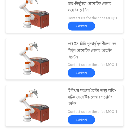
উচ্চ-নির্ভুলতা রোবোটিক লেজার
ওয়েল্ডিং মেশিন
9
Contact us for the price MOQ:1
রান্নাঘর বাথরুমের জন্য
যোগাযোগ
লেজার মেশিন
±0.03 মিমি পুনরাবৃত্তিশীলতা সহ
নির্ভুল রোবোটিক লেজার ওয়েল্ডিং
সিস্টেম
Contact us for the price MOQ:1
যোগাযোগ
14
চিকিৎসা সরঞ্জাম তৈরির জন্য অতি-
গয়না লেজার মেশিন
সঠিক রোবোটিক লেজার ওয়েল্ডিং
মেশিন
Contact us for the price MOQ:1
যোগাযোগ