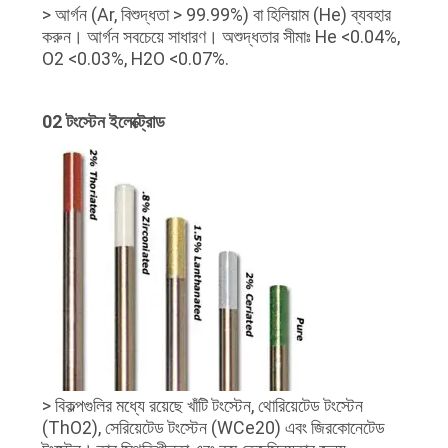
> আর্গন (Ar, বিশুদ্ধতা > 99.99%) বা হিলিয়াম (He) ব্যবহার
করুন। আর্গন সবচেয়ে সাধারণ। অশুদ্ধতার সীমাঃ He <0.04%,
O2 <0.03%, H2O <0.07%.
02 টংস্টেন ইলেক্ট্রোড
> বিকল্পগুলির মধ্যে রয়েছে খাঁটি টংস্টেন, থোরিয়েটেড টংস্টেন
(ThO2), সেরিয়েটেড টংস্টেন (WCe20) এবং জিরকোনেটেড