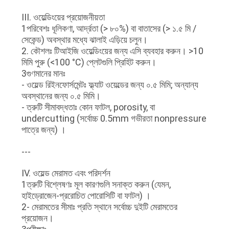
III. ওয়েল্ডিংয়ের প্রয়োজনীয়তা
1পরিবেশঃ ধূলিকণা, আর্দ্রতা (> ৮০%) বা বাতাসের (> ১.৫ মি /
সেকেন্ড) অবস্থার মধ্যে ঝালাই এড়িয়ে চলুন।
2. কৌশলঃ টিআইজি ওয়েল্ডিংয়ের জন্য এসি ব্যবহার করুন। >10
মিমি পুরু (<100 °C) প্লেটগুলি প্রিহিট করুন।
3গুণমানের মানঃ
- ওয়েল্ড রিইনফোর্সমেন্টঃ ফ্ল্যাট ওয়েল্ডের জন্য ০.৫ মিমি; অন্যান্য
অবস্থানের জন্য ০.৫ মিমি।
- ত্রুটি সীমাবদ্ধতাঃ কোন ফাটল, porosity, বা
undercutting (সর্বোচ্চ 0.5mm গভীরতা nonpressure
পাত্রে জন্য) ।
---
IV. ওয়েল্ড মেরামত এবং পরিদর্শন
1ত্রুটি বিশ্লেষণঃ মূল কারণগুলি সনাক্ত করুন (যেমন,
হাইড্রোজেন-প্ররোচিত পোরোসিটি বা ফাটল) ।
2- মেরামতের সীমাঃ প্রতি স্থানে সর্বোচ্চ দুইটি মেরামতের
প্রয়োজন।