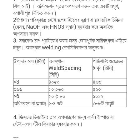
শিখা নেই) । অক্সিডেশন স্তর অপসারণ করুন এবং একটি মসৃণ,
রূপালী পৃষ্ঠ নিশ্চিত করুন।
2উপাদান পরিষ্কারঃ স্টেইনলেস স্টিলের ব্রাশ বা রাসায়নিক চিকিত্সা
(যেমন, NaOH এবং HNO3 স্নান) ব্যবহার করে অক্সাইড
অপসারণ করুন।
3. সমাবেশঃ চাপ প্রতিরোধ করার জন্য জোরপূর্বক সারিবদ্ধতা এড়িয়ে
চলুন। অবস্থান welding স্পেসিফিকেশন অনুসরণঃ
উপাদান বেধ (মিমি)
অবস্থান
পজিশনিং ওয়েল্ডের
WeldSpacing
দৈর্ঘ্য (মিমি)
(মিমি)
<3
৪০৫০
৪৬৬
৩৬৬
৫০ ০৬০
৫১০
>6
৫০ ¢ ৮০
১০১২
অধিগ্রহণ বা ফ্ল্যাঞ্জ
২-৪ ডট
৩-৮টি পয়েন্ট
4. ফিক্সচার ডিজাইনঃ তাপ অপসারণের জন্য কার্বন ইস্পাত বা
স্টেইনলেস স্টীল ফিক্সচার ব্যবহার করুন।
---